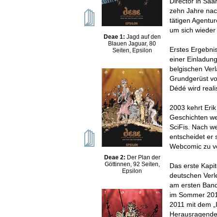
Director in Sa
zehn Jahre nach
tätigen Agenture
um sich wieder
Deae 1:
Jagd auf den
Blauen Jaguar, 80
Erstes Ergebnis 
Seiten, Epsilon
einer Einladun
belgischen Ver
Grundgerüst vo
Dédé wird realis
2003 kehrt Eri
Geschichten wei
SciFis. Nach w
entscheidet er 
Webcomic zu ve
Deae 2:
Der Plan der
Göttinnen, 92 Seiten,
Das erste Kapi
Epsilon
deutschen Verl
am ersten Band
im Sommer 2010
2011 mit dem „
Herausragendes