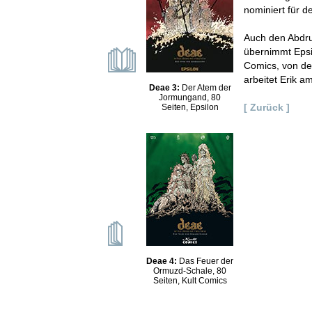
nominiert für d
Auch den Abdru
übernimmt Epsi
Comics, von dem
arbeitet Erik a
Deae 3:
Der Atem der
Jormungand, 80
[ Zurück ]
Seiten, Epsilon
Deae 4:
Das Feuer der
Ormuzd-Schale, 80
Seiten, Kult Comics