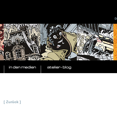
D
[ Zurück ]