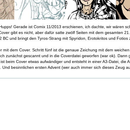
upps! Gerade ist Comix 11/2013 erschienen, ich dachte, wir wären s
Cover gibt es nicht, aber dafür satte zwölf Seiten mit dem gesamten 21. 
32 BC und bringt den Tyros-Strang mit Spyridon, Erotokritos und Fotios
 mit dem Cover. Schritt fünf ist die genaue Zeichung mit dem weichen Bl
ch zunächst gescannt und in die Coverdatei geworfen (war ok). Dann g
e ist beim Cover etwas aufwändiger und entsteht in einer A3-Datei, die
t. Und besinnlichen ersten Advent (wer auch immer sich dieses Zeug a