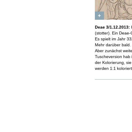
+
Deae 3/1.12.2013:
H
(stotter). Ein Deae-
Es spielt im Jahr 3
Mehr darüber bald.
Aber zunächst weiter
Tuscheversion hab i
der Kolorierung, si
werden 1:1 kolorier