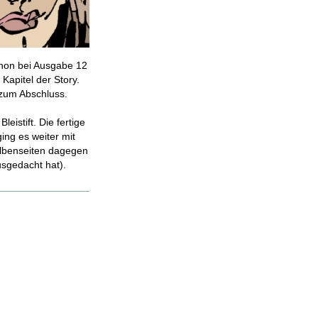
chon bei Ausgabe 12
Kapitel der Story.
 zum Abschluss.
eistift. Die fertige
ing es weiter mit
 Albenseiten dagegen
usgedacht hat).