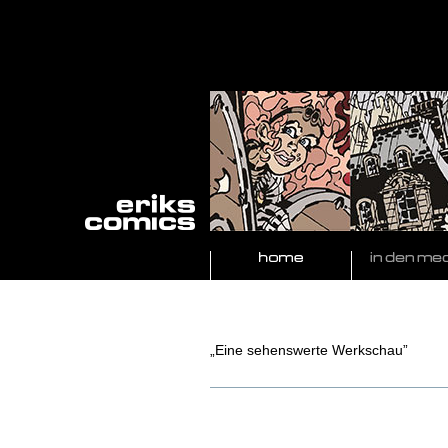
„Eine sehenswerte Werkschau”